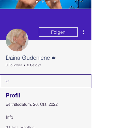
Weitere Optionen
Folgen
Administrator
Daina Gudoniene
0 Follower
0 Gefolgt
Profil
Beitrittsdatum: 20. Okt. 2022
Info
0
Likes erhalten