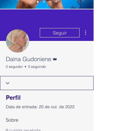
Mais ações
Seguir
Administrador
Daina Gudoniene
0 seguidor
0 seguindo
Perfil
Data de entrada: 20 de out. de 2022
Sobre
0
curtida recebida