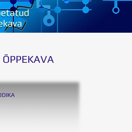
oetatud
ekava
 ÕPPEKAVA
ODIKA