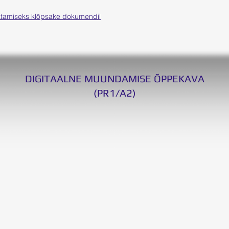
tamiseks klõpsake dokumendil
DIGITAALNE MUUNDAMISE ÕPPEKAVA
(PR1/A2)