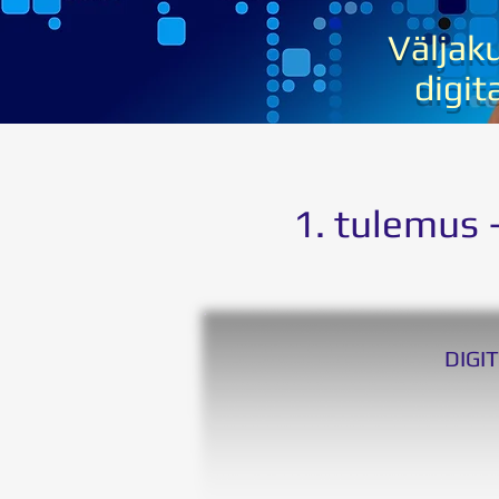
V
äljak
digi
1. tulemus
DIGI