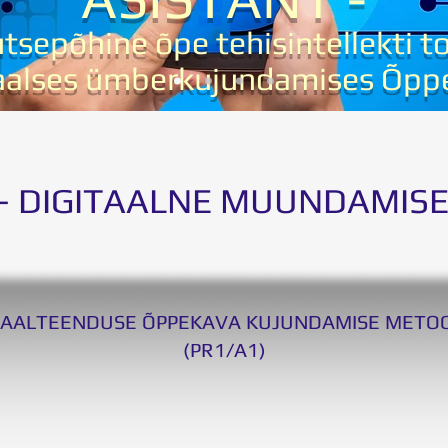
utsepõhine õpe tehisintellekti t
taalses ümberkujundamises Õpp
 –
DIGITAALNE MUUNDAMISE
TAALTEENDUSE ÕPPEKAVA KUJUNDAMISE METO
(PR1/A1)