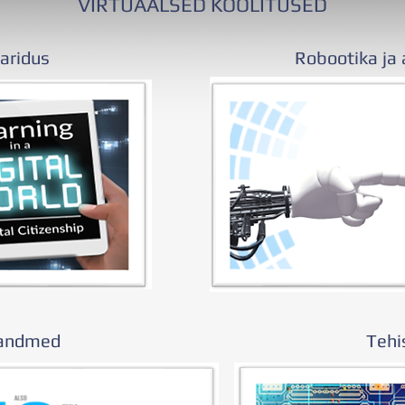
VIRTUAALSED KOOLITUSED
haridus
Robootika ja 
andmed
Tehi