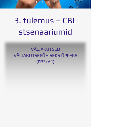
3. tulemus –
CBL
stsenaariumid
VÄLJAKUTSED
VÄLJAKUTSEPÕHISEKS ÕPPEKS
(PR3/A1)