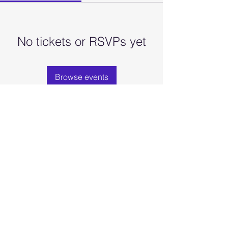
No tickets or RSVPs yet
Browse events
Seda projekti on rahastatud Euroopa Komisjoni toetusel.
See veebisait kajastab ainult autori seisukohta ja
komisjon ei vastuta sellel sisalduva teabe võimaliku
kasutamise eest.
©2022, autor ASSISTANT. Kõik õigused kaitstud. Uhkelt
loodud Wix.com.