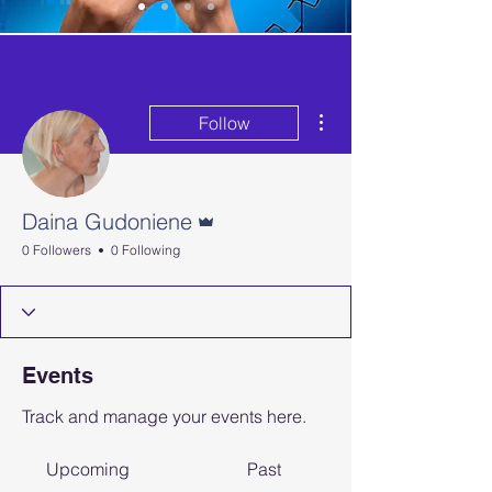
More actions
Follow
Admin
Daina Gudoniene
0 Followers
0 Following
Events
Track and manage your events here.
Upcoming
Past