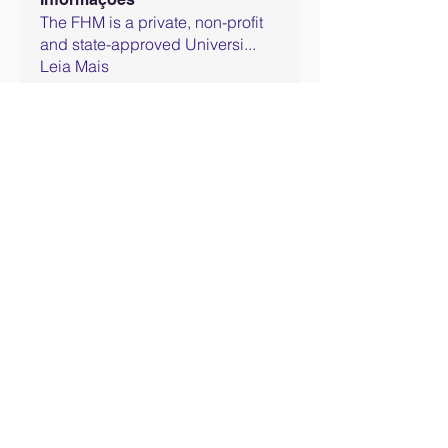
The FHM is a private, non-profit
and state-approved Universi
...
Leia Mais
membros
Benas Gudonis
Seguir
Akash Tyagi
Seguir
Ver todos os membros (2)
Este projeto foi financiado com o apoio da Comissão
Europeia. Este site reflete apenas a opinião do autor e a
Comissão não pode ser responsabilizada por qualquer
uso que possa ser feito das informações nele contidas.