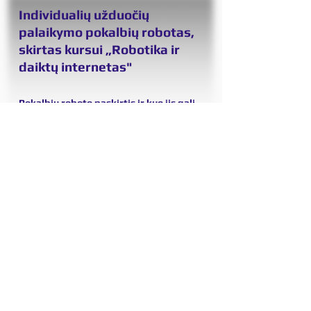
Individualių užduočių
palaikymo pokalbių robotas,
skirtas kursui „Robotika ir
daiktų internetas"
Pokalbių roboto paskirtis ir kuo jis gali
padėti vartotojams
- padeda vartotojams
surinkti ir suprogramuoti paprastą
paruoštą konstruoti nanorobotą.
Technologijos, naudotos pokalbių
robotui sukurti
- „Chatbase“ pokalbių
robotas, „Chatflow“ ir „Q&A“, įskaitant
dirbtinio intelekto integraciją (žinių
centras), integracija į LMS „Moodle“.
Tikslinė pokalbių roboto auditorija,
įskaitant demografinius duomenis,
interesus ir bet kokias kitas svarbias