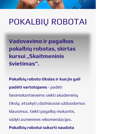
POKALBIŲ ROBOTAI
Vadovavimo ir pagalbos
pokalbių robotas, skirtas
kursui „Skaitmeninis
švietimas“.
Pokalbių roboto tikslas ir kuo jis gali
padėti vartotojams
- padėti
besimokantiesiems siekti akademinių
tikslų; atsakyti į dažniausiai užduodamus
klausimus, teikti pagalbą mokantis,
siūlyti asmenines rekomendacijas.
Pokalbių robotui sukurti naudota