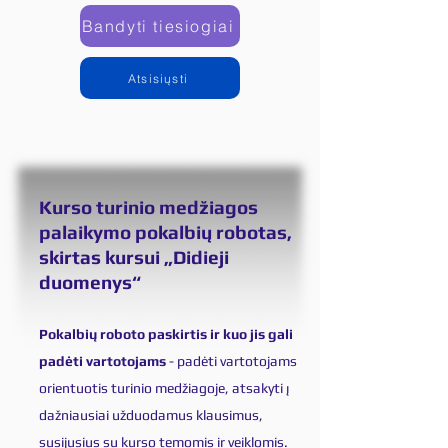
Bandyti tiesiogiai
Atsisiųsti
Kurso turinio medžiagos
palaikymo pokalbių robotas,
skirtas kursui „Didieji
duomenys“
Pokalbių roboto paskirtis ir kuo jis gali
padėti vartotojams
- padėti vartotojams
orientuotis turinio medžiagoje, atsakyti į
dažniausiai užduodamus klausimus,
susijusius su kurso temomis ir veiklomis.