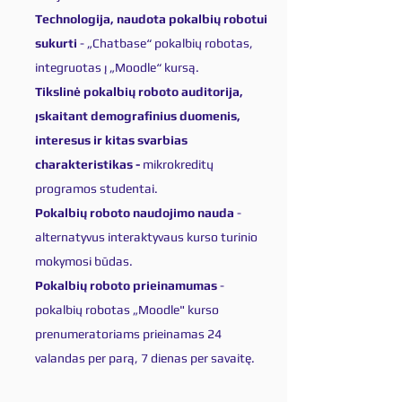
Technologija, naudota pokalbių robotui
sukurti
- „Chatbase“ pokalbių robotas,
integruotas į „Moodle“ kursą.
Tikslinė pokalbių roboto auditorija,
įskaitant demografinius duomenis,
interesus ir kitas svarbias
charakteristikas -
mikrokreditų
programos studentai.
Pokalbių roboto naudojimo nauda
-
alternatyvus interaktyvaus kurso turinio
mokymosi būdas.
Pokalbių roboto prieinamumas
-
pokalbių robotas „Moodle" kurso
prenumeratoriams prieinamas 24
valandas per parą, 7 dienas per savaitę.