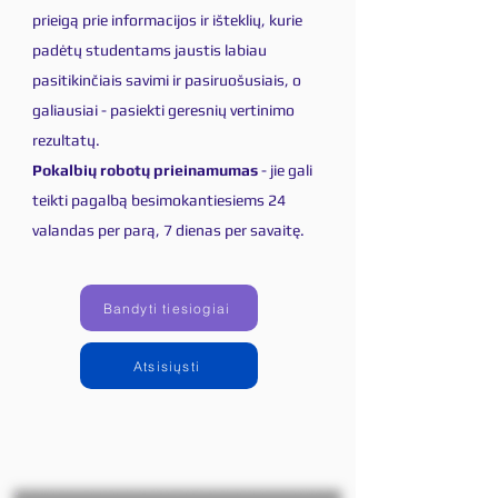
prieigą prie informacijos ir išteklių, kurie
padėtų studentams jaustis labiau
pasitikinčiais savimi ir pasiruošusiais, o
galiausiai - pasiekti geresnių vertinimo
rezultatų.
Pokalbių robotų prieinamumas
- jie gali
teikti pagalbą besimokantiesiems 24
valandas per parą, 7 dienas per savaitę.
Bandyti tiesiogiai
Atsisiųsti