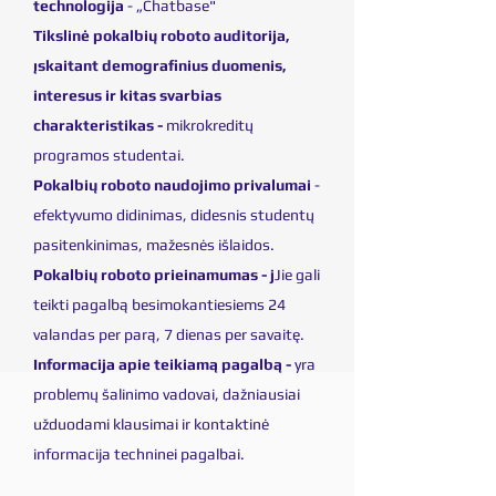
technologija
- „Chatbase"
Tikslinė pokalbių roboto auditorija,
įskaitant demografinius duomenis,
interesus ir kitas svarbias
charakteristikas -
mikrokreditų
programos studentai.
Pokalbių roboto naudojimo privalumai
-
efektyvumo didinimas, didesnis studentų
pasitenkinimas, mažesnės išlaidos.
Pokalbių roboto prieinamumas - j
Jie gali
teikti pagalbą besimokantiesiems 24
valandas per parą, 7 dienas per savaitę.
Informacija apie teikiamą pagalbą -
yra
problemų šalinimo vadovai, dažniausiai
užduodami klausimai ir kontaktinė
informacija techninei pagalbai.