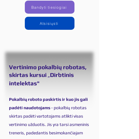
Bandyti tiesiogiai
Atsisiųsti
Vertinimo pokalbių robotas,
skirtas kursui
Dirbtinis
„
intelektas"
Pokalbių roboto paskirtis ir kuo jis gali
padėti naudotojams
- pokalbių robotas
skirtas padėti vartotojams atlikti visas
vertinimo užduotis. Jis yra tarsi asmeninis
treneris, padedantis besimokančiajam