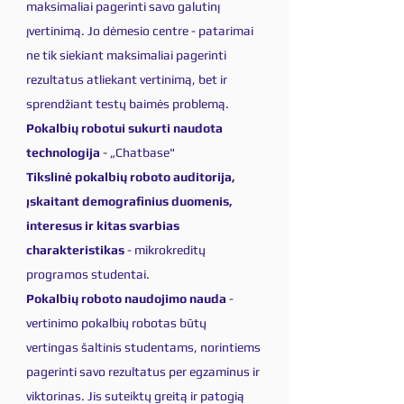
maksimaliai pagerinti savo galutinį
įvertinimą. Jo dėmesio centre - patarimai
ne tik siekiant maksimaliai pagerinti
rezultatus atliekant vertinimą, bet ir
sprendžiant testų baimės problemą.
Pokalbių robotui sukurti naudota
technologija
-
„Chatbase"
Tikslinė pokalbių roboto auditorija,
įskaitant demografinius duomenis,
interesus ir kitas svarbias
charakteristikas
- mikrokreditų
programos studentai.
Pokalbių roboto naudojimo nauda
-
vertinimo pokalbių robotas būtų
vertingas šaltinis studentams, norintiems
pagerinti savo rezultatus per egzaminus ir
viktorinas. Jis suteiktų greitą ir patogią