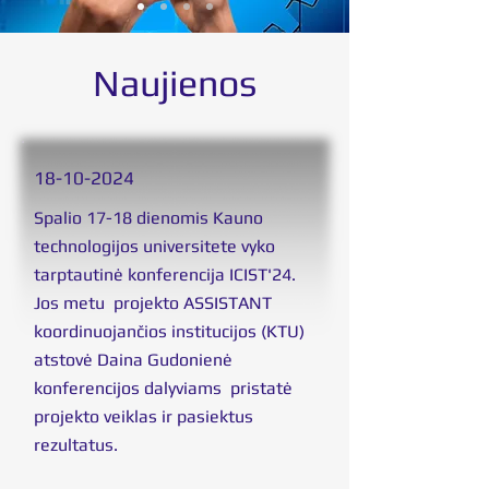
Naujienos
18
-10-2024
Spalio 17-18 dienomis Kauno
technologijos universitete vyko
tarptautinė konferencija ICIST'24.
Jos metu projekto ASSISTANT
koordinuojančios institucijos (KTU)
atstovė Daina Gudonienė
konferencijos dalyviams pristatė
projekto veiklas ir pasiektus
rezultatus.