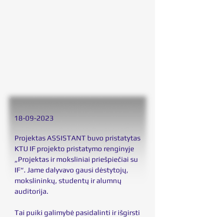
18
-09-2023
Projektas ASSISTANT buvo pristatytas
KTU IF projekto pristatymo renginyje
„Projektas ir moksliniai priešpiečiai su
IF“. Jame dalyvavo gausi dėstytojų,
mokslininkų, studentų ir alumnų
auditorija.
Tai puiki galimybė pasidalinti ir išgirsti