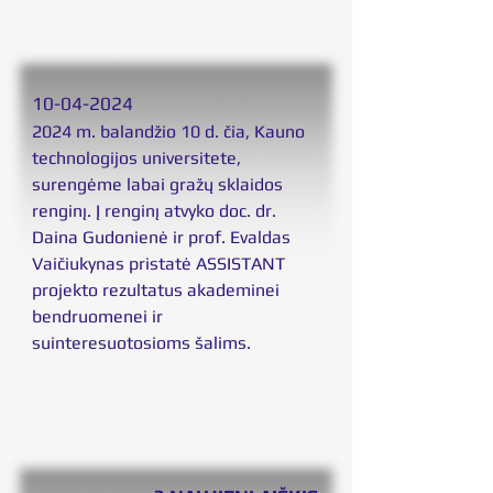
10
-04-2024
2024 m. balandžio 10 d. čia, Kauno
technologijos universitete,
surengėme labai gražų sklaidos
renginį. Į renginį atvyko doc. dr.
Daina Gudonienė ir prof. Evaldas
Vaičiukynas pristatė ASSISTANT
projekto rezultatus akademinei
bendruomenei ir
suinteresuotosioms šalims.