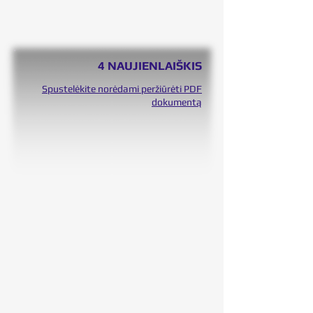
4 NAUJIENLAIŠKIS
Spustelėkite norėdami peržiūrėti PDF
dokumentą