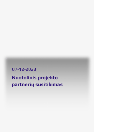
07
-12-2023
Nuotolinis projekto
partnerių
susitikimas