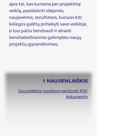
apie tai, kas kuriama per projektinę
veiklą, pasidalinti idėjomis,
naujovėmis, rezultatais, kuriuos kiti
kolegos galėtų pritaikyti savo veikloje,
o tuo pačiu bendrauti ir atrasti
bendradarbiavimo galimybes naujų
projektų įgyvendinimas.
1 NAUJIENLAIŠKIS
Spustelėkite norėdami peržiūrėti PDF
dokumentą