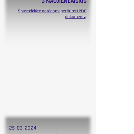
3 NAUJIENLAIŠKIS
Spustelėkite norėdami peržiūrėti PDF
dokumentą
25
-03-2024