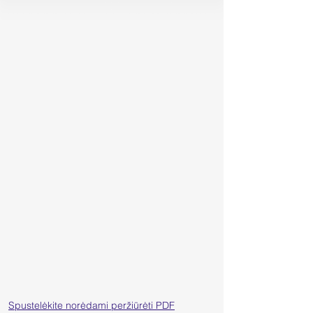
Spustelėkite norėdami peržiūrėti PDF